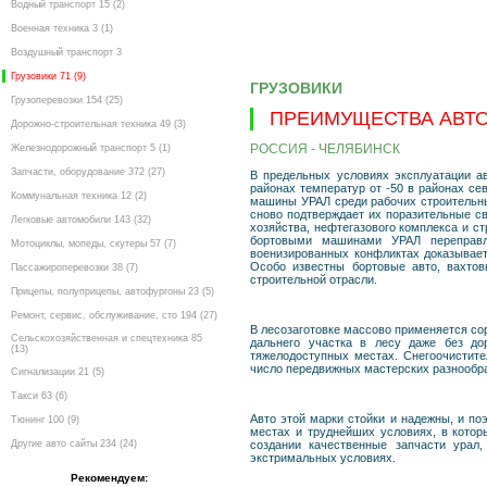
Водный транспорт 15 (2)
Военная техника 3 (1)
Воздушный транспорт 3
Грузовики 71 (9)
ГРУЗОВИКИ
Грузоперевозки 154 (25)
ПРЕИМУЩЕСТВА АВТ
Дорожно-строительная техника 49 (3)
РОССИЯ - ЧЕЛЯБИНСК
Железнодорожный транспорт 5 (1)
Запчасти, оборудование 372 (27)
В предельных условиях эксплуатации 
районах температур от -50 в районах се
Коммунальная техника 12 (2)
машины УРАЛ среди рабочих строительны
сново подтверждает их поразительные св
Легковые автомобили 143 (32)
хозяйства, нефтегазового комплекса и с
бортовыми машинами УРАЛ переправл
Мотоциклы, мопеды, скутеры 57 (7)
военизированных конфликтах доказывает
Особо известны бортовые авто, вахто
Пассажироперевозки 38 (7)
строительной отрасли.
Прицепы, полуприцепы, автофургоны 23 (5)
Ремонт, сервис, обслуживание, сто 194 (27)
В лесозаготовке массово применяется со
Сельскохозяйственная и спецтехника 85
дальнего участка в лесу даже без до
(13)
тяжелодоступных местах. Снегоочистите
число передвижных мастерских разнообра
Сигнализации 21 (5)
Такси 63 (6)
Авто этой марки стойки и надежны, и по
Тюнинг 100 (9)
местах и труднейших условиях, в котор
Другие авто сайты 234 (24)
создании качественные запчасти урал
экстримальных условиях.
Рекомендуем: