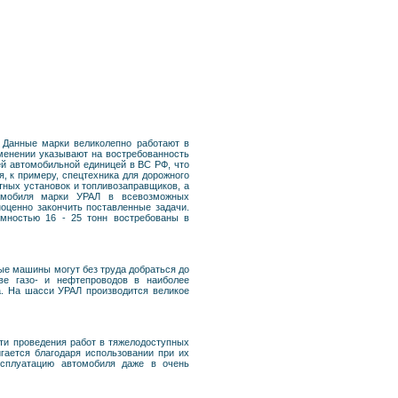
 Данные марки великолепно работают в
именении указывают на востребованность
й автомобильной единицей в ВС РФ, что
, к примеру, спецтехника для дорожного
тных установок и топливозаправщиков, а
омобиля марки УРАЛ в всевозможных
оценно закончить поставленные задачи.
емностью 16 - 25 тонн востребованы в
ые машины могут без труда добраться до
ве газо- и нефтепроводов в наиболее
а. На шасси УРАЛ производится великое
сти проведения работ в тяжелодоступных
гается благодаря использовании при их
ксплуатацию автомобиля даже в очень