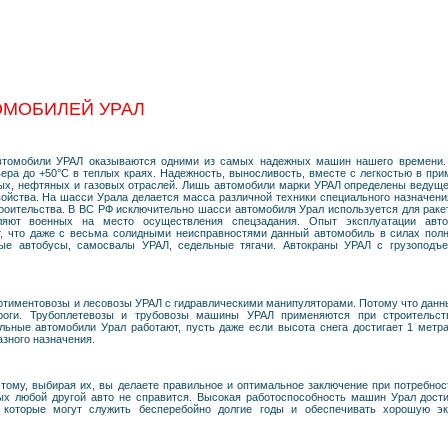
ОМОБИЛЕЙ УРАЛ
автомобили УРАЛ оказываются одними из самых надежных машин нашего времени.
вера до +50°C в теплых краях. Надежность, выносливость, вместе с легкостью в пр
х, нефтяных и газовых отраслей. Лишь автомобили марки УРАЛ определены ведуще
ойства. На шасси Урала делается масса различной техники специального назначения
троительства. В ВС РФ исключительно шасси автомобиля Урал используется для раке
яют военных на место осуществления спецзадания. Опыт эксплуатации авт
, что даже с весьма солидными неисправностями данный автомобиль в силах полн
вые автобусы, самосвалы УРАЛ, седельные тягачи. Автокраны УРАЛ с грузоподъ
ртиментовозы и лесовозы УРАЛ с гидравлическими манипуляторами. Потому что данн
роги. Трубоплетевозы и трубовозы машины УРАЛ применяются при строительст
льные автомобили Урал работают, пусть даже если высота снега достигает 1 метр
зного назначения.
этому, выбирая их, вы делаете правильное и оптимальное заключение при потребно
ых любой другой авто не справится. Высокая работоспособность машин Урал дости
, которые могут служить бесперебойно долгие годы и обеспечивать хорошую э