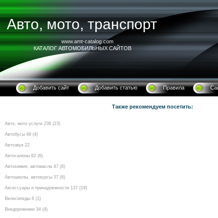
Авто, мото, транспорт
www.amt-catalog.com
КАТАЛОГ АВТОМОБИЛЬНЫХ САЙТОВ
Добавить сайт
Добавить статью
Правила
Са
Также рекомендуем посетить:
Авто, мото услуги 236 (23)
Автобусы 49 (4)
Автозвук 22
Автосалоны 62 (6)
Автохимия, автомасла 47 (6)
Автошколы, автокурсы 37 (6)
Аксессуары и принадлежности 137 (19)
Велосипеды 8 (1)
Внедорожники 34 (4)