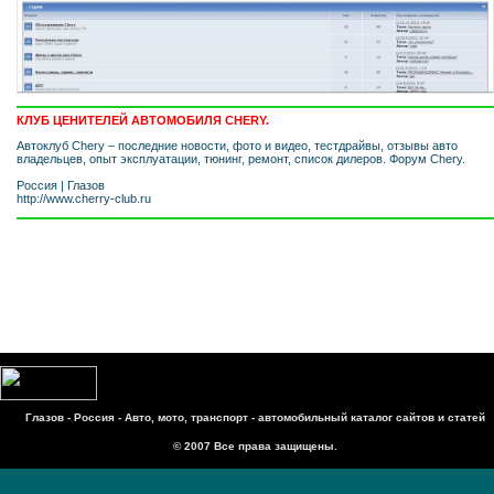
КЛУБ ЦЕНИТЕЛЕЙ АВТОМОБИЛЯ CHERY.
Автоклуб Chery – последние новости, фото и видео, тестдрайвы, отзывы авто
владельцев, опыт эксплуатации, тюнинг, ремонт, список дилеров. Форум Chery.
Россия
|
Глазов
http://www.cherry-club.ru
Глазов - Россия - Авто, мото, транспорт - автомобильный каталог сайтов и статей
© 2007 Все права защищены.