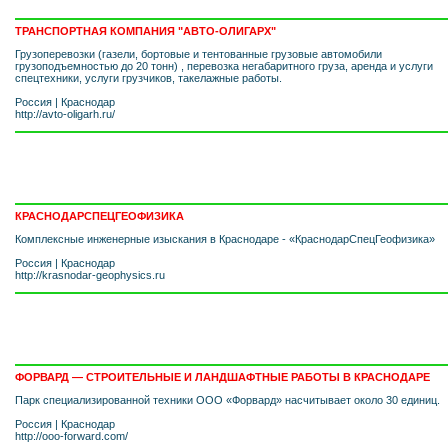
ТРАНСПОРТНАЯ КОМПАНИЯ "АВТО-ОЛИГАРХ"
Грузоперевозки (газели, бортовые и тентованные грузовые автомобили
грузоподъемностью до 20 тонн) , перевозка негабаритного груза, аренда и услуги
спецтехники, услуги грузчиков, такелажные работы.
Россия
|
Краснодар
http://avto-oligarh.ru/
КРАСНОДАРСПЕЦГЕОФИЗИКА
Комплексные инженерные изыскания в Краснодаре - «КраснодарСпецГеофизика»
Россия
|
Краснодар
http://krasnodar-geophysics.ru
ФОРВАРД — СТРОИТЕЛЬНЫЕ И ЛАНДШАФТНЫЕ РАБОТЫ В КРАСНОДАРЕ
Парк специализированной техники ООО «Форвард» насчитывает около 30 единиц.
Россия
|
Краснодар
http://ooo-forward.com/